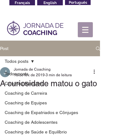
Français
English
Português
JORNADA DE
COACHING
Post
Todos posts
Jornada de Coaching
Todos posts
18 de fev. de 2019
3 min de leitura
A curiosidade matou o gato
Coaching Executivo
Coaching de Carreira
Coaching de Equipes
Coaching de Expatriados e Cônjuges
Coaching de Adolescentes
Coaching de Saúde e Equilíbrio