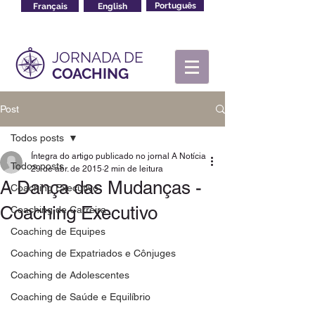
Français
English
Português
JORNADA DE
COACHING
Post
Todos posts
Íntegra do artigo publicado no jornal A Notícia
Todos posts
29 de abr. de 2015
2 min de leitura
A Dança das Mudanças -
Coaching Executivo
Coaching Executivo
Coaching de Carreira
Coaching de Equipes
Coaching de Expatriados e Cônjuges
Coaching de Adolescentes
Coaching de Saúde e Equilíbrio