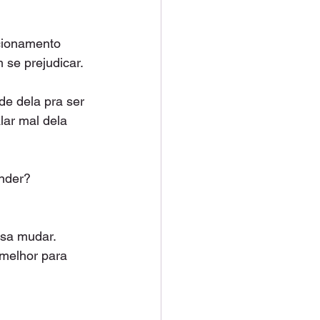
acionamento 
se prejudicar. 
de dela pra ser 
lar mal dela 
nder? 
sa mudar. 
melhor para 