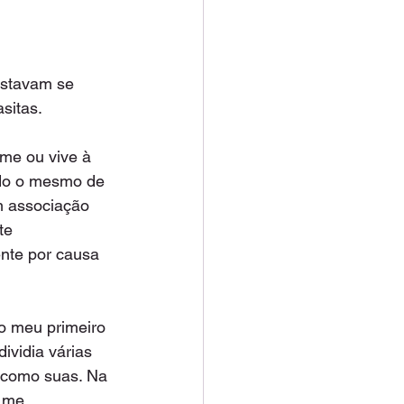
estavam se 
itas.  
me ou vive à 
ndo o mesmo de 
m associação 
te 
ente por causa 
o meu primeiro 
ividia várias 
 como suas. Na 
u me 