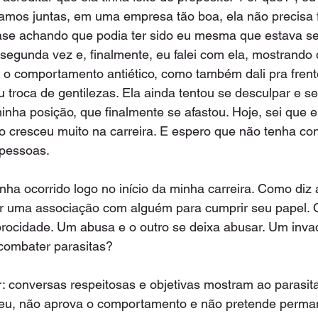
amos juntas, em uma empresa tão boa, ela não precisa fa
uase achando que podia ter sido eu mesma que estava se
 segunda vez e, finalmente, eu falei com ela, mostrando
o comportamento antiético, como também dali pra frente
 troca de gentilezas. Ela ainda tentou se desculpar e se
minha posição, que finalmente se afastou. Hoje, sei que e
cresceu muito na carreira. E espero que não tenha con
 pessoas. 
nha ocorrido logo no início da minha carreira. Como diz a
er uma associação com alguém para cumprir seu papel. O
rocidade. Um abusa e o outro se deixa abusar. Um invad
combater parasitas? 
r: conversas respeitosas e objetivas mostram ao parasit
eu, não aprova o comportamento e não pretende perma