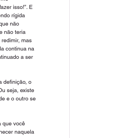
zer isso!”. E 
ndo rígida 
 que não 
 não teria 
 redimir, mas 
la continua na 
tinuado a ser 
 definição, o 
u seja, existe 
e e o outro se 
a que você 
necer naquela 