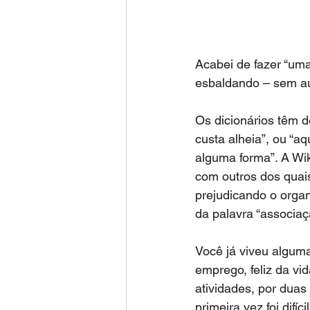
Acabei de fazer “um
esbaldando – sem aut
Os dicionários têm d
custa alheia”, ou “a
alguma forma”. A Wi
com outros dos quai
prejudicando o organ
da palavra “associaçã
Você já viveu alguma
emprego, feliz da vi
atividades, por duas
primeira vez foi difíc