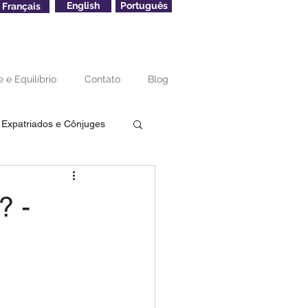
English
Português
Français
 e Equilíbrio
Contato
Blog
 Expatriados e Cônjuges
 Aposentadoria Terceira
? -