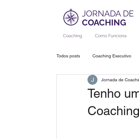
JORNADA DE
COACHING
Coaching
Como Funciona
Todos posts
Coaching Executivo
Jornada de Coachi
Coaching de Adolescentes
Co
Tenho um 
Coaching de Aposentadoria, Tercei
Coaching