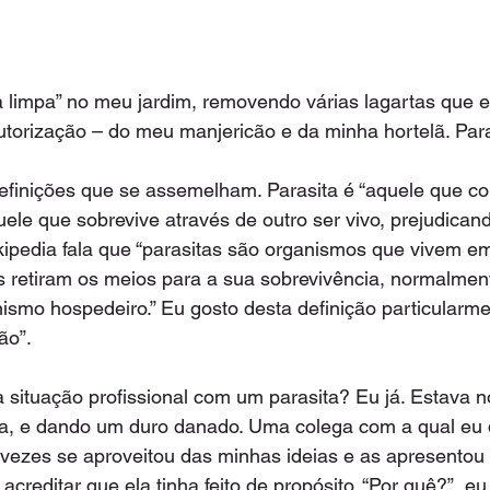
a limpa” no meu jardim, removendo várias lagartas que 
orização – do meu manjericão e da minha hortelã. Paras
efinições que se assemelham. Parasita é “aquele que co
quele que sobrevive através de outro ser vivo, prejudica
kipedia fala que “parasitas são organismos que vivem e
s retiram os meios para a sua sobrevivência, normalmen
ismo hospedeiro.” Eu gosto desta definição particularm
o”.  
 situação profissional com um parasita? Eu já. Estava n
da, e dando um duro danado. Uma colega com a qual eu d
 vezes se aproveitou das minhas ideias e as apresentou
il acreditar que ela tinha feito de propósito. “Por quê?”, e