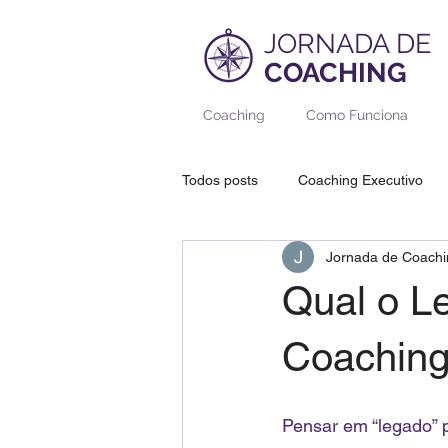
JORNADA DE
COACHING
Coaching
Como Funciona
Todos posts
Coaching Executivo
Jornada de Coachi
Coaching de Adolescentes
Co
Qual o Le
Coaching de Aposentadoria, Tercei
Coaching
Pensar em “legado” p