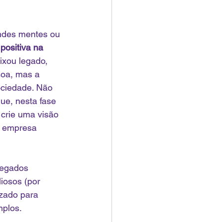
ndes mentes ou 
positiva na 
ixou legado, 
soa, mas a 
ciedade. Não 
ue, nesta fase 
 crie uma visão 
a empresa 
legados 
iosos (por 
zado para 
mplos.