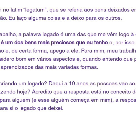
 no latim “legatum”, que se referia aos bens deixados e
o. Eu faço alguma coisa e a deixo para os outros. 
balho, a palavra legado é uma das que me vêm logo à 
o é um dos bens mais preciosos que eu tenho
 e, por iss
lho e, de certa forma, apego a ele. Para mim, meu trabal
nsidero bom em vários aspectos e, quando entendo que p
 aprendizados das mais variadas formas. 
criando um legado? Daqui a 10 anos as pessoas vão se 
azendo hoje? Acredito que a resposta está no conceito 
il para alguém (e esse alguém começa em mim), a respost
ra si o legado que deixei.