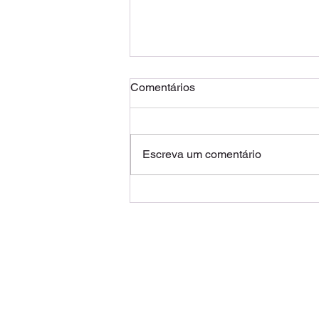
Comentários
Escreva um comentário
Gestão do tempo
contact@journeyofcoaching.com