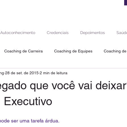
Autoconhecimento
Credenciais
Depoimentos
Saúde
Coaching de Carreira
Coaching de Equipes
Coaching de
ng
28 de set. de 2015
2 min de leitura
aching de Saúde e Equilíbrio
Coaching de Vida
Coaching de
gado que você vai deixar
ra
 Executivo
ode ser uma tarefa árdua. 