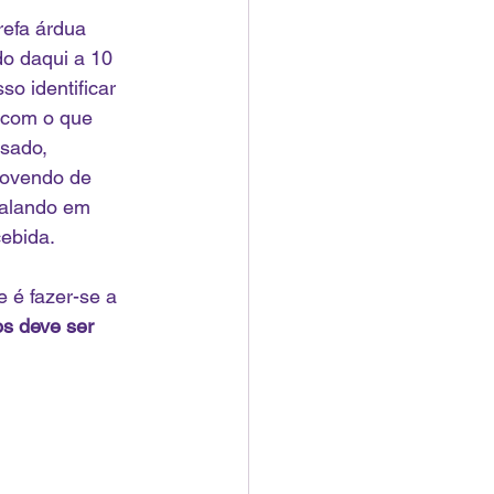
refa árdua 
do daqui a 10 
o identificar 
 com o que 
nsado, 
movendo de 
falando em 
cebida.
e é fazer-se a 
s deve ser 