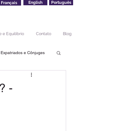
English
Português
Français
 e Equilíbrio
Contato
Blog
 Expatriados e Cônjuges
 Aposentadoria Terceira
? -