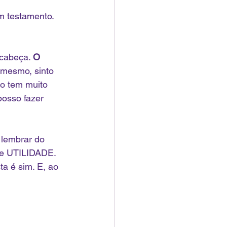
m testamento. 
cabeça. 
O 
o mesmo, sinto 
ho tem muito 
osso fazer 
lembrar do 
de UTILIDADE. 
a é sim. E, ao 